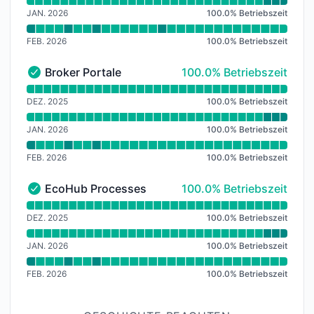
JAN. 2026
100.0
%
Betriebszeit
FEB. 2026
100.0
%
Betriebszeit
100% - Betriebszeit
Broker Portale
100.0% Betriebszeit
Broker Portale - Funktionsfähig
Verfügbarkeitsdiagramm lesen für Broker Portale
DEZ. 2025
100.0
%
Betriebszeit
JAN. 2026
100.0
%
Betriebszeit
FEB. 2026
100.0
%
Betriebszeit
100% - Betriebszeit
EcoHub Processes
100.0% Betriebszeit
EcoHub Processes - Funktionsfähig
Verfügbarkeitsdiagramm lesen für EcoHub Processes
DEZ. 2025
100.0
%
Betriebszeit
JAN. 2026
100.0
%
Betriebszeit
FEB. 2026
100.0
%
Betriebszeit