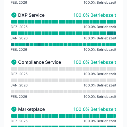
FEB. 2026
100.0
%
Betriebszeit
100% - Betriebszeit
DXP Service
100.0% Betriebszeit
DXP Service - Funktionsfähig
Verfügbarkeitsdiagramm lesen für DXP Service
DEZ. 2025
100.0
%
Betriebszeit
JAN. 2026
100.0
%
Betriebszeit
FEB. 2026
100.0
%
Betriebszeit
100% - Betriebszeit
Compliance Service
100.0% Betriebszeit
Compliance Service - Funktionsfähig
Verfügbarkeitsdiagramm lesen für Compliance Servic
DEZ. 2025
100.0
%
Betriebszeit
JAN. 2026
100.0
%
Betriebszeit
FEB. 2026
100.0
%
Betriebszeit
100% - Betriebszeit
Marketplace
100.0% Betriebszeit
Marketplace - Funktionsfähig
Verfügbarkeitsdiagramm lesen für Marketplace
DEZ. 2025
100.0
%
Betriebszeit