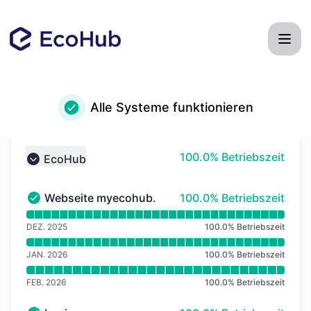
EcoHub - Geschichte beachten
Alle Systeme funktionieren
100% - Betriebszeit
100.0% Betriebszeit
EcoHub
Collapse group
100% - Betriebszeit
Webseite myecohub.ch
100.0% Betriebszeit
Webseite myecohub.ch - Funktionsfähig
Verfügbarkeitsdiagramm lesen für Webseite myecohu
DEZ. 2025
100.0
%
Betriebszeit
JAN. 2026
100.0
%
Betriebszeit
FEB. 2026
100.0
%
Betriebszeit