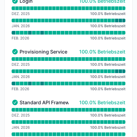
100% - Betriebszeit
Login
100.0% Betriebszeit
Login - Funktionsfähig
Verfügbarkeitsdiagramm lesen für Login
DEZ. 2025
100.0
%
Betriebszeit
JAN. 2026
100.0
%
Betriebszeit
FEB. 2026
100.0
%
Betriebszeit
100% - Betriebszeit
Provisioning Service
100.0% Betriebszeit
Provisioning Service - Funktionsfähig
Verfügbarkeitsdiagramm lesen für Provisioning Servic
DEZ. 2025
100.0
%
Betriebszeit
JAN. 2026
100.0
%
Betriebszeit
FEB. 2026
100.0
%
Betriebszeit
100% - Betriebszeit
Standard API Framework (SAF)
100.0% Betriebszeit
Standard API Framework (SAF) - Funktionsfähig
Verfügbarkeitsdiagramm lesen für Standard API Fram
DEZ. 2025
100.0
%
Betriebszeit
JAN. 2026
100.0
%
Betriebszeit